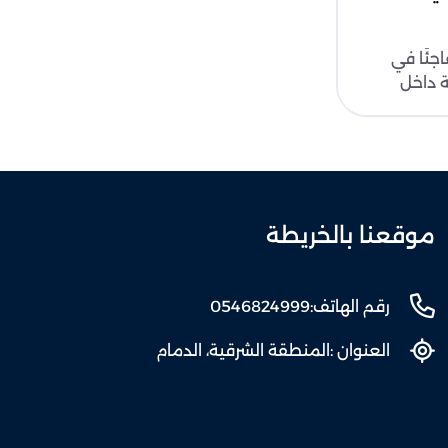
جئًا في
ة داخل
علاما..
موقعنا بالخريطة
رقم الهاتف:
0546824999
العنوان :
المنطقة الشرقية، الدمام