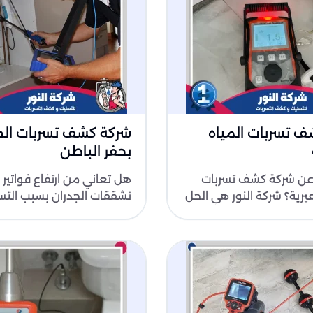
 تسربات المياه
شركة كشف تسربات الم
بحفر الباطن
عن شركة كشف تسربات
هل تعاني من ارتفاع فواتير ا
عيرية؟ شركة النور هي الحل
تشققات الجدران بسبب التس
. نحن نستخدم أحدث
المخفية؟ لا داعي للقلق! ش
كشف تس..