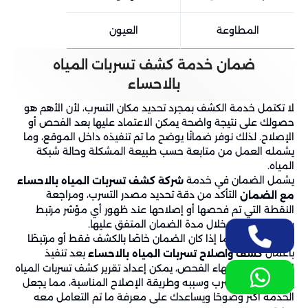
المطاوعة
العيون
ضمان خدمة كشف تسربات المياه
بالاحساء
لا تكتمل خدمة الكشف بمجرد تحديد مكان التسرب، لأن الأهم هو
حصولك على نتيجة واضحة يمكن الاعتماد عليها بعد الفحص أو
الإصلاح. لذلك نوفر ضمانًا يوضح ما تم تنفيذه داخل الموقع، وما
يشمله العمل من متابعة حسب طبيعة المشكلة وحالة شبكة
المياه.
يشمل الضمان في خدمة
شركة كشف تسربات المياه بالاحساء
التأكد من دقة تحديد مصدر التسرب، ومراجعة
مع الضمان
النقطة التي تم فحصها أو إصلاحها عند ظهور أي مؤشر مرتبط
بنفس المشكلة خلال مدة الضمان المتفق عليها.
كما يتم توضيح ما إذا كان الضمان خاصًا بالكشف فقط أو مرتبطًا
بأعمال
بعد تنفيذ
كشف واصلاح تسربات المياه بالاحساء
المعالجة.بعد انتهاء الفحص، يمكن إعداد تقرير كشف تسربات المياه
يوضح مكان التسرب وسببه وطريقة الإصلاح المناسبة، مما يجعل
الخدمة أكثر وضوحًا ويساعدك على معرفة ما تم التعامل معه