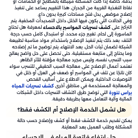
بدقة، خاصة إذا كانت المشكلة مرتبطة بالمطابخ أو الحمامات أو
نقاط التغذية القريبة من الجدران. هذا التقييم يساعد على تنفيذ
إصلاح موضعي بدل فتح مساحات كبيرة بدون داعٍ.
وفي الحالات التي يكون فيها الخلل داخل التمديدات المخفية، يتم
التركيز على
لمعرفة هل تحتاج
كشف تسربات المواسير بالاحساء
الماسورة إلى لحام، تغيير جزء محدد، أو استبدال كامل حسب درجة
التلف. بعد ذلك يتم تنفيذ الإصلاح باستخدام مواد مناسبة لطبيعة
الشبكة لضمان ثبات الحل. بعد الانتهاء، يتم توضيح ما تم إصلاحه
وما يحتاج إلى متابعة مستقبلية، حتى تحصل على حل واضح يعالج
سبب التسرب نفسه، وليس مجرد معالجة مؤقتة للأثر الظاهر.
تعتمد أعمال الإصلاح على معالجة السبب الحقيقي للتسرب سواء
كان ناتجًا عن تلف في المواسير أو ضعف في العزل أو خلل في
التوصيلات الداخلية. ويمكن الاطلاع على أساليب الفحص
والمعالجة المستخدمة في مناطق أخرى
كشف تسربات المياه
التي توضح طرق اكتشاف التسربات داخل الشبكات
براس تنورة
المائية وآلية التعامل معها بطريقة دقيقة.
هل تشمل الخدمة الإصلاح أم الكشف فقط؟
يمكن تقديم خدمة الكشف فقط أو كشف وإصلاح حسب حالة
المشكلة وطلب العميل بعد المعاينة.
حل ارتفاع فاتورة المياه في الاحساء