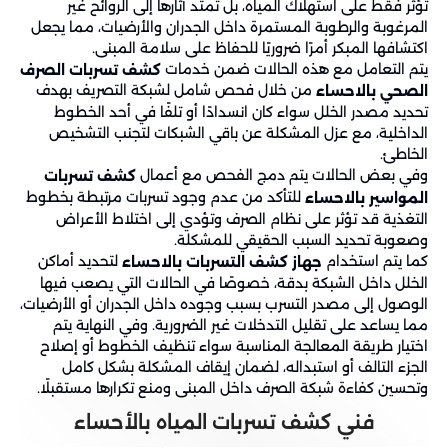
تؤثر فقط على استهلاك المياه، بل تمتد آثارها إلى الروائح غير
المرغوبة والرطوبة المستمرة داخل الجدران والأرضيات، مما يجعل
اكتشافها المبكر أمرًا ضروريًا للحفاظ على سلامة المبنى.
يتم التعامل مع هذه الحالات ضمن خدمات
كشف تسربات الصرف
من خلال فحص شامل لشبكة التصريف بهدف
الصحي بالاحساء
تحديد مصدر الخلل سواء كان انسدادًا أو تلفًا في أحد الخطوط
الداخلية، مع عزل المشكلة عن باقي الشبكات لتجنب التشخيص
الخاطئ.
وفي بعض الحالات يتم دمج الفحص مع أعمال
كشف تسربات
للتأكد من عدم وجود تسربات مرتبطة بخطوط
المواسير بالاحساء
التغذية قد تؤثر على نظام الصرف وتؤدي إلى اختلاط الأعراض
وصعوبة تحديد السبب الحقيقي للمشكلة.
كما يتم استخدام
لتحديد أماكن
جهاز كشف التسربات بالاحساء
الخلل داخل الشبكة بدقة، خصوصًا في الحالات التي يصعب فيها
الوصول إلى مصدر التسرب بسبب وجوده داخل الجدران أو الأرضيات،
مما يساعد على تقليل التدخلات غير الضرورية. وفي النهاية يتم
اختيار طريقة المعالجة المناسبة سواء تنظيف الخطوط أو إصلاح
الجزء التالف أو استبداله، لضمان إيقاف المشكلة بشكل كامل
وتحسين كفاءة شبكة الصرف داخل المبنى ومنع تكرارها مستقبلًا.
فني كشف تسربات المياه بالأحساء