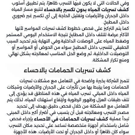
وفي الحالات التي لا يكون فيها التسرب ظاهرًا، يتم تطبيق أسلوب
لتتبع مسار المياه
كشف تسربات المياه بدون تكسير بالاحساء
داخل الجدران والأرضيات وتقليل الحاجة إلى أي تكسير غير ضروري
داخل المطبخ.
كما يتم التركيز على فحص خطوط كشف تسربات المواسير لأنها
الأكثر عرضة للتلف داخل المطابخ نتيجة الاستخدام اليومي المستمر
وضغط المياه على الوصلات الداخلية.وفي النهاية يتم تحديد السبب
الحقيقي للتسرب داخل المطبخ سواء من الحوض أو المواسير أو
التوصيلات الداخلية، ثم وضع الحل المناسب لمعالجته بشكل نهائي
ومنع تكرار المشكلة.
كشف تسربات الحمامات بالاحساء
تتميز الشركة بخبرة واضحة في التعامل مع مشكلات تسربات
الحمامات وما يرتبط بها من تأثيرات على الجدران والأرضيات وشبكات
المياه داخل المباني. تسرب المياه في هذه المناطق قد يؤدي إلى
تلف طبقات العزل وظهور الرطوبة وارتفاع استهلاك المياه، لذلك يتم
التعامل مع المشكلة من خلال فحص دقيق يهدف إلى تحديد
مصدر التسرب ومعالجته قبل أن يتسبب في أضرار أكبر داخل المبنى.
تبدأ عملية
بإجراء فحص
كشف تسربات الحمامات في الأحساء
شامل باستخدام أجهزة متخصصة تساعد على تحديد مكان التسرب
سواء كان ظاهرًا أو داخل الجدران أو تحت الأرضيات. هذه الأجهزة