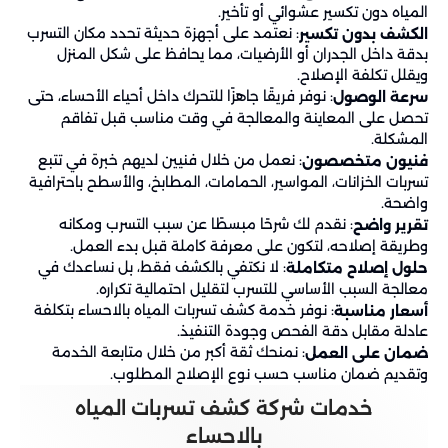
المياه دون تكسير عشوائي أو تأخير.
: نعتمد على أجهزة حديثة تحدد مكان التسرب
الكشف بدون تكسير
بدقة داخل الجدران أو الأرضيات، مما يحافظ على شكل المنزل
ويقلل تكلفة الإصلاح.
: نوفر فريقًا جاهزًا للتحرك داخل أحياء الأحساء، حتى
سرعة الوصول
تحصل على المعاينة والمعالجة في وقت مناسب قبل تفاقم
المشكلة.
: نعمل من خلال فنيين لديهم خبرة في تتبع
فنيون متخصصون
تسربات الخزانات، المواسير، الحمامات، المطابخ، والأسطح باحترافية
واضحة.
: نقدم لك شرحًا مبسطًا عن سبب التسرب ومكانه
تقرير واضح
وطريقة إصلاحه، لتكون على معرفة كاملة قبل بدء العمل.
: لا نكتفي بالكشف فقط، بل نساعدك في
حلول إصلاح متكاملة
معالجة السبب الأساسي للتسرب لتقليل احتمالية تكراره.
: نوفر خدمة كشف تسربات المياه بالاحساء بتكلفة
أسعار مناسبة
عادلة مقابل دقة الفحص وجودة التنفيذ.
: نمنحك ثقة أكبر من خلال متابعة الخدمة
ضمان على العمل
وتقديم ضمان مناسب حسب نوع الإصلاح المطلوب.
خدمات شركة كشف تسربات المياه
بالاحساء