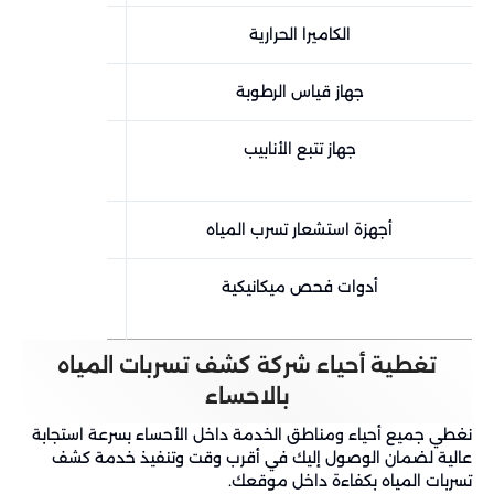
الكاميرا الحرارية
داخل ا
جهاز قياس الرطوبة
عند وجود رطو
جهاز تتبع الأنابيب
في المبا
ا
أجهزة استشعار تسرب المياه
في الشبكا
أدوات فحص ميكانيكية
عند الشك ف
تغطية أحياء شركة كشف تسربات المياه
بالاحساء
نغطي جميع أحياء ومناطق الخدمة داخل الأحساء بسرعة استجابة
عالية لضمان الوصول إليك في أقرب وقت وتنفيذ خدمة كشف
تسربات المياه بكفاءة داخل موقعك.