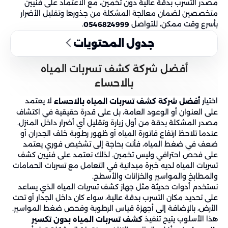
مصدر التسرب بدقة عالية دون تخمين، مع الاعتماد على فنيين
متخصصين لضمان معالجة المشكلة من جذورها وتقليل الأضرار
بأسرع وقت ممكن، للتواصل
.
0546824999
جدول المحتويات
أفضل شركة كشف تسربات المياه
بالاحساء
اختيار
لا يعتمد
أفضل شركة كشف تسربات المياه بالاحساء
على العنوان أو الوعود العامة، بل على قدرة حقيقية في اكتشاف
مصدر المشكلة بدقة من أول زيارة وتقليل أي أضرار داخل المنزل.
عندما تلاحظ ارتفاع فاتورة المياه أو ظهور رطوبة خلف الجدران أو
ضعف في ضغط المياه، فأنت بحاجة إلى تشخيص فوري يعتمد
على فحص احترافي وليس تخمين. لذلك نعتمد على فنيين كشف
تسربات المياه لديه خبرة ميدانية في التعامل مع تسربات الحمامات
والمطابخ والمواسير والخزانات والأسطح.
نستخدم أدوات حديثة مثل جهاز كشف تسربات المياه الذي يساعد
على تحديد مكان التسرب بدقة عالية، سواء كان داخل الجدار أو تحت
الأرض، بالإضافة إلى أجهزة قياس الرطوبة وفحص ضغط المواسير.
هذا الأسلوب يتيح تنفيذ
كشف تسربات المياه بدون تكسير