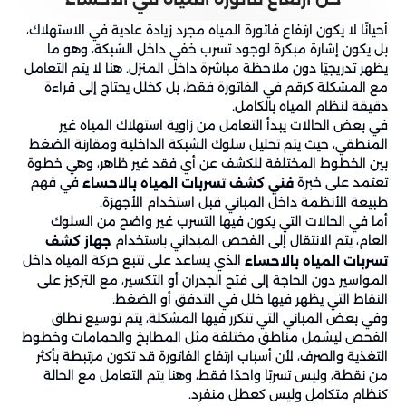
أحيانًا لا يكون ارتفاع فاتورة المياه مجرد زيادة عادية في الاستهلاك،
بل يكون إشارة مبكرة لوجود تسرب خفي داخل الشبكة، وهو ما
يظهر تدريجيًا دون ملاحظة مباشرة داخل المنزل. هنا لا يتم التعامل
مع المشكلة كرقم في الفاتورة فقط، بل كخلل يحتاج إلى قراءة
دقيقة لنظام المياه بالكامل.
في بعض الحالات يبدأ التعامل من زاوية استهلاك المياه غير
المنطقي، حيث يتم تحليل سلوك الشبكة الداخلية ومقارنة الضغط
بين الخطوط المختلفة للكشف عن أي فقد غير ظاهر، وهي خطوة
تعتمد على خبرة
في فهم
فني كشف تسربات المياه بالاحساء
طبيعة الأنظمة داخل المباني قبل استخدام الأجهزة.
أما في الحالات التي يكون فيها التسرب غير واضح من السلوك
العام، يتم الانتقال إلى الفحص الميداني باستخدام
جهاز كشف
الذي يساعد على تتبع حركة المياه داخل
تسربات المياه بالاحساء
المواسير دون الحاجة إلى فتح الجدران أو التكسير، مع التركيز على
النقاط التي يظهر فيها خلل في التدفق أو الضغط.
وفي بعض المباني التي تتكرر فيها المشكلة، يتم توسيع نطاق
الفحص ليشمل مناطق مختلفة مثل المطابخ والحمامات وخطوط
التغذية والصرف، لأن أسباب ارتفاع الفاتورة قد تكون مرتبطة بأكثر
من نقطة، وليس تسربًا واحدًا فقط، وهنا يتم التعامل مع الحالة
كنظام متكامل وليس كعطل منفرد.