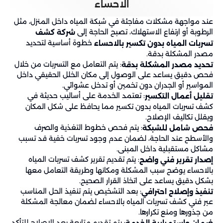
الاحساء
عند مواجهة مشكلات مفاجئة في شبكة المياه داخل المنزل، مثل
الرطوبة أو ارتفاع الاستهلاك، تصبح الحاجة إلى
شركة كشف
خطوة أساسية لتحديد
تسربات المياه بدون تكسير بالاحساء
مصدر المشكلة بدقة.
: يتم التعامل مع التسربات من خلال
تحديد مصدر المشكلة بدقة
فحص دقيق يساعد على الوصول إلى مكان الخلل الحقيقي داخل
المواسير أو الجدران دون تخمين أو تدخل عشوائي.
: تعتمد الخدمة على أساليب حديثة في
تقليل أعمال التكسير
كشف تسربات المياه بدون تكسير مما يحافظ على شكل المكان
ويقلل تكاليف الإصلاح.
: يتم فحص خطوط التغذية والصرف
فحص شامل للشبكة
والأسطح عند الحاجة، لضمان عدم وجود تسربات خفية قد تسبب
مشاكل مستقبلية داخل المبنى.
: يتم تقديم تقرير كشف تسربات المياه
إصدار تقرير فني واضح
بالاحساء يوضح سبب المشكلة ومكانها وطريقة التعامل معها
بشكل دقيق يساعد على اتخاذ القرار الصحيح.
: بعد التشخيص يتم تنفيذ الحل المناسب
تنفيذ وإصلاح احترافي
عبر فني كشف تسربات المياه بالاحساء لضمان معالجة المشكلة
من جذورها ومنع تكرارها.
: يتم تقديم متابعة بعد الإصلاح للتأكد