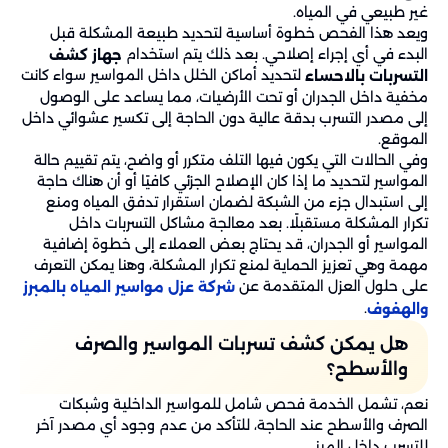
غير طبيعي في المياه.
ويعد هذا الفحص خطوة أساسية لتحديد طبيعة المشكلة قبل
البدء في أي إجراء إصلاحي. بعد ذلك يتم استخدام
جهاز كشف
لتحديد أماكن الخلل داخل المواسير سواء كانت
التسربات بالاحساء
مخفية داخل الجدران أو تحت الأرضيات، مما يساعد على الوصول
إلى مصدر التسرب بدقة عالية دون الحاجة إلى تكسير عشوائي داخل
الموقع.
وفي الحالات التي يكون فيها التلف متكرر أو واضح، يتم تقييم حالة
المواسير لتحديد ما إذا كان الإصلاح الجزئي كافيًا أو أن هناك حاجة
إلى استبدال جزء من الشبكة لضمان استقرار تدفق المياه ومنع
تكرار المشكلة مستقبلًا. بعد معالجة مشاكل التسربات داخل
المواسير أو الجدران، قد يحتاج بعض العملاء إلى خطوة إضافية
مهمة وهي تعزيز الحماية لمنع تكرار المشكلة، وهنا يمكن التعرف
على حلول العزل المتقدمة عن
شركة عزل مواسير المياه بالمبرز
.
والهفوف
هل يمكن كشف تسربات المواسير والصرف
والأسطح؟
نعم، تشمل الخدمة فحص شامل للمواسير الداخلية وشبكات
الصرف والأسطح عند الحاجة، للتأكد من عدم وجود أي مصدر آخر
للتسرب داخل المبنى.