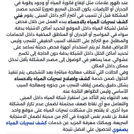
عند ظهور علامات مثل ارتفاع فاتورة المياه أو وجود رطوبة في
الجدران أو الأرضيات، يكون التدخل السريع ضروريًا لتحديد مصدر
المشكلة قبل أن تتسبب في أضرار أكبر داخل المبنى. يقوم
فني
ببدء العمل من خلال فحص
كشف تسربات المياه بالاحساء
شامل لشبكة المياه داخل الموقع لتحديد أماكن الاشتباه بدقة.
سواء في المواسير أو الجدران أو المناطق المخفية داخل الحمامات
والمطابخ، مع التركيز على اكتشاف السبب الحقيقي للتسرب وليس
الأعراض فقط. ثم يتم استخدام أجهزة فحص حديثة تساعد على
تحديد أماكن الخلل داخل الشبكة بدقة دون الحاجة إلى تكسير
عشوائي، مما يساهم في الوصول إلى مصدر المشكلة بأقل تدخل
ممكن داخل المكان.
وفي الحالات التي تتطلب معالجة مباشرة بعد التشخيص، يتم تنفيذ
الحلول ضمن خدمة
كشف واصلاح تسربات المياه بالاحساء
بشكل دقيق يضمن إيقاف التسرب من جذوره ومعالجة السبب
الأساسي وليس الظواهر الناتجة عنه.
بعد الانتهاء يتم التأكد من استقرار شبكة المياه داخل المبنى
والتعامل مع أي نقاط ضعف محتملة لضمان عدم تكرار المشكلة
مرة أخرى. لا يقتصر حل مشكلات تسربات المياه على موقع واحد
فقط، بل نقدم نفس الجودة في أكثر من مدينة لضمان الاستجابة
السريعة، ويمكنك معرفة المزيد عن خدمات
كشف تسربات المياه
للحصول علي افضل نتيجة.
بصفوي