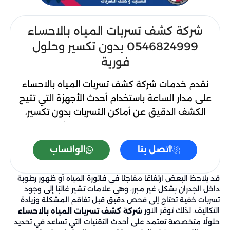
شركة كشف تسربات المياه بالاحساء
0546824999 بدون تكسير وحلول
فورية
نقدم خدمات شركة كشف تسربات المياه بالاحساء
على مدار الساعة باستخدام أحدث الأجهزة التي تتيح
الكشف الدقيق عن أماكن التسربات بدون تكسير،
مع توفير حلول فورية لمعالجة المشكلة من
جذورها. نعمل على تحديد مصدر التسرب سواء في
اتصل بنا
الواتساب
المواسير أو الجدران أو الأسطح بدقة عالية، مع
ضمان تقليل الأضرار والتكاليف وتقديم خدمة
قد يلاحظ البعض ارتفاعًا مفاجئًا في فاتورة المياه أو ظهور رطوبة
سريعة واحترافية تناسب احتياجات العملاء في أي
داخل الجدران بشكل غير مبرر، وهي علامات تشير غالبًا إلى وجود
وقت.
تسربات خفية تحتاج إلى فحص دقيق قبل تفاقم المشكلة وزيادة
التكاليف. لذلك توفر النور
شركة كشف تسربات المياه بالاحساء
حلولًا متخصصة تعتمد على أحدث التقنيات التي تساعد في تحديد