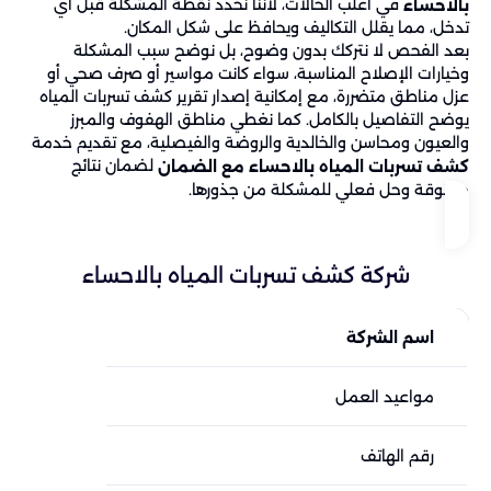
في أغلب الحالات، لأننا نحدد نقطة المشكلة قبل أي
بالاحساء
تدخل، مما يقلل التكاليف ويحافظ على شكل المكان.
بعد الفحص لا نتركك بدون وضوح، بل نوضح سبب المشكلة
وخيارات الإصلاح المناسبة، سواء كانت مواسير أو صرف صحي أو
عزل مناطق متضررة، مع إمكانية إصدار تقرير كشف تسربات المياه
يوضح التفاصيل بالكامل. كما نغطي مناطق الهفوف والمبرز
والعيون ومحاسن والخالدية والروضة والفيصلية، مع تقديم خدمة
لضمان نتائج
كشف تسربات المياه بالاحساء مع الضمان
موثوقة وحل فعلي للمشكلة من جذورها.
شركة كشف تسربات المياه بالاحساء
اسم الشركة
شركة
مواعيد العمل
نقدم 
رقم الهاتف
999