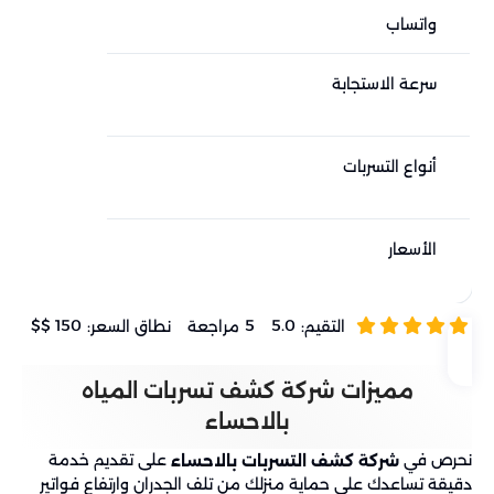
واتساب
+966546824999
سرعة الاستجابة
استق
حسب
أنواع التسربات
تسرب
المط
الأسعار
يتم 
ومكا
150 $$
5
5.0
التقيم:
مراجعة
نطاق السعر:
مميزات شركة كشف تسربات المياه
بالاحساء
نحرص في
على تقديم خدمة
شركة كشف التسربات بالاحساء
دقيقة تساعدك على حماية منزلك من تلف الجدران وارتفاع فواتير