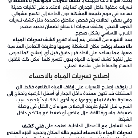
بدقة، سواء كانت مرتبطة بـ
أو
كشف تسربات المواسير بالاحساء
تسربات مخفية داخل الجدران، كما يتم الاعتماد على تقنيات حديثة
تساعد في فهم طبيعة المشكلة دون الحاجة إلى تكسير عشوائي.
وفي بعض الحالات يتم فحص مناطق متعددة مثل كشف تسربات
الصرف الصحي وكشف تسربات الاسطح لضمان تحديد مصدر
التسرب الأساسي بشكل صحيح.
بعد الانتهاء من الفحص يتم إعداد
تقرير كشف تسربات المياه
يوضح مكان المشكلة وسببها وطريقة التعامل المناسبة
بالاحساء
معها، مما يساعد على اتخاذ قرار دقيق قبل أي إصلاح. كما نحرص
على تنفيذ كشف تسربات المياه بدون تكسير كلما أمكن ذلك لتقليل
الخسائر والحفاظ على سلامة المبنى.
إصلاح تسربات المياه بالاحساء
لا يتوقف إصلاح التسربات على إيقاف المياه الظاهرة فقط، لأن
المشكلة قد تكون ممتدة داخل الجدار أو أسفل الأرضية وتحتاج إلى
معالجة دقيقة تمنع رجوعها مرة أخرى. لذلك نبدأ بتحديد سبب
التسرب قبل اختيار طريقة الإصلاح، سواء كان الخلل في وصلة
ضعيفة، ماسورة تالفة، عزل متضرر، أو ضغط غير منتظم داخل
الشبكة.
عند التعامل مع الأعطال الداخلية، نعتمد على
فني كشف
لتقييم حالة المكان وتحديد الجزء المتضرر
تسربات المياه بالاحساء