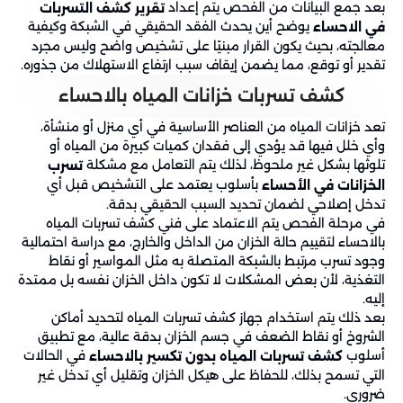
بعد جمع البيانات من الفحص يتم إعداد
تقرير كشف التسربات
يوضح أين يحدث الفقد الحقيقي في الشبكة وكيفية
في الاحساء
معالجته، بحيث يكون القرار مبنيًا على تشخيص واضح وليس مجرد
تقدير أو توقع، مما يضمن إيقاف سبب ارتفاع الاستهلاك من جذوره.
كشف تسربات خزانات المياه بالاحساء
تعد خزانات المياه من العناصر الأساسية في أي منزل أو منشأة،
وأي خلل فيها قد يؤدي إلى فقدان كميات كبيرة من المياه أو
تلوثها بشكل غير ملحوظ، لذلك يتم التعامل مع مشكلة
تسرب
بأسلوب يعتمد على التشخيص قبل أي
الخزانات في الأحساء
تدخل إصلاحي لضمان تحديد السبب الحقيقي بدقة.
في مرحلة الفحص يتم الاعتماد على فني كشف تسربات المياه
بالاحساء لتقييم حالة الخزان من الداخل والخارج، مع دراسة احتمالية
وجود تسرب مرتبط بالشبكة المتصلة به مثل المواسير أو نقاط
التغذية، لأن بعض المشكلات لا تكون داخل الخزان نفسه بل ممتدة
إليه.
بعد ذلك يتم استخدام جهاز كشف تسربات المياه لتحديد أماكن
الشروخ أو نقاط الضعف في جسم الخزان بدقة عالية، مع تطبيق
أسلوب
في الحالات
كشف تسربات المياه بدون تكسير بالاحساء
التي تسمح بذلك، للحفاظ على هيكل الخزان وتقليل أي تدخل غير
ضروري.