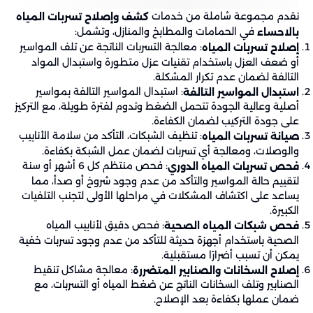
نقدم مجموعة شاملة من خدمات
كشف وإصلاح تسربات المياه
في الحمامات والمطابخ والمنازل، وتشمل:
بالاحساء
: معالجة التسربات الناتجة عن تلف المواسير
إصلاح تسربات المياه
أو ضعف العزل باستخدام تقنيات عزل متطورة واستبدال المواد
التالفة لضمان عدم تكرار المشكلة.
: استبدال المواسير التالفة بمواسير
استبدال المواسير التالفة
أصلية وعالية الجودة تتحمل الضغط وتدوم لفترة طويلة، مع التركيز
على جودة التركيب لضمان الكفاءة.
: تنظيف الشبكات، التأكد من سلامة الأنابيب
صيانة تسربات المياه
والوصلات، ومعالجة أي تسربات لضمان عمل الشبكة بكفاءة.
: فحص منتظم كل 6 أشهر أو سنة
فحص تسربات المياه الدوري
لتقييم حالة المواسير والتأكد من عدم وجود شروخ أو صدأ، مما
يساعد على اكتشاف المشكلات في مراحلها الأولى لتجنب التلفيات
الكبيرة.
: فحص دقيق لأنابيب المياه
فحص شبكات المياه الصحية
الصحية باستخدام أجهزة حديثة للتأكد من عدم وجود تسربات خفية
يمكن أن تسبب أضرارًا مستقبلية.
: معالجة مشاكل تنقيط
إصلاح السخانات والصنابير المتضررة
الصنابير وتلف السخانات الناتج عن ضغط المياه أو التسربات، مع
ضمان عملها بكفاءة بعد الإصلاح.