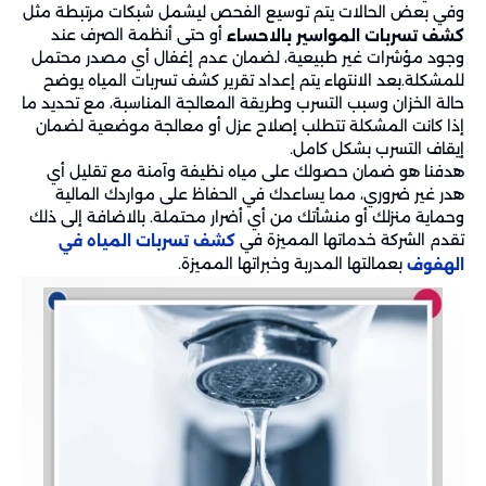
وفي بعض الحالات يتم توسيع الفحص ليشمل شبكات مرتبطة مثل
أو حتى أنظمة الصرف عند
كشف تسربات المواسير بالاحساء
وجود مؤشرات غير طبيعية، لضمان عدم إغفال أي مصدر محتمل
للمشكلة.بعد الانتهاء يتم إعداد تقرير كشف تسربات المياه يوضح
حالة الخزان وسبب التسرب وطريقة المعالجة المناسبة، مع تحديد ما
إذا كانت المشكلة تتطلب إصلاح عزل أو معالجة موضعية لضمان
إيقاف التسرب بشكل كامل.
هدفنا هو ضمان حصولك على مياه نظيفة وآمنة مع تقليل أي
هدر غير ضروري، مما يساعدك في الحفاظ على مواردك المالية
وحماية منزلك أو منشأتك من أي أضرار محتملة. بالاضافة إلى ذلك
تقدم الشركة خدماتها المميزة في
كشف تسربات المياه في
بعمالتها المدربة وخبراتها المميزة.
الهفوف