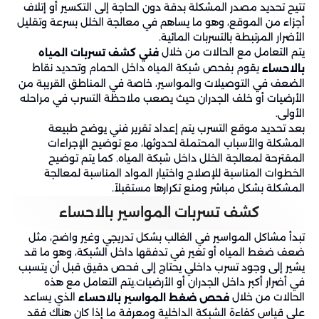
تتيح تحديد مصدر المشكلة بدقة دون الحاجة إلى التكسير أو إتلاف
أجزاء من الموقع، وهو ما يساهم في معالجة الخلل بسرعة وتقليل
الأضرار المرتبطة بالتسربات المائية.
يتم التعامل مع الحالات من خلال
فني كشف تسربات المياه
يقوم بفحص شبكة المياه داخل الحمام وتحديد نقاط
بالاحساء
الضعف في التوصيلات والمواسير، خاصة في المناطق القريبة من
الأرضيات أو خلف الجدران حيث يصعب ملاحظة التسرب في مراحله
الأولى.
بعد تحديد موقع التسرب يتم إعداد تقرير فني يوضح طبيعة
المشكلة والأسباب المحتملة لحدوثها، مع توضيح الإجراءات
المقترحة لمعالجة الخلل داخل شبكة المياه. كما يتم توضيح
الخطوات المناسبة للإصلاح واختيار المواد المناسبة لمعالجة
المشكلة بشكل مباشر ومنع تكرارها مستقبلاً.
كشف تسربات المواسير بالاحساء
تبدأ مشاكل المواسير في الغالب بشكل تدريجي وغير واضح، مثل
ضعف ضغط المياه أو تغير في تدفقها داخل الشبكة، وهو ما قد
يشير إلى وجود تسرب داخلي يحتاج إلى فحص دقيق قبل أن يتسبب
في أضرار أكبر داخل الجدران أو الأرضيات.يتم التعامل مع هذه
الحالات من خلال
الذي يساعد
فحص ضغط المواسير بالاحساء
على قياس كفاءة الشبكة الداخلية ومعرفة ما إذا كان هناك فقد