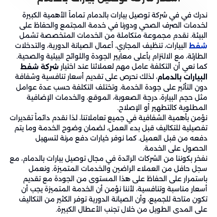
ندرك في في شركة توصيل بيارات بالدمام تماماً الأهمية الكبيرة
لخدمات الصرف الصحي ودورنا في خدمة المجتمع والحفاظ على
البيئة. نقدم مجموعة متكاملة من الخدمات المتخصصة تشمل
البيارات، تنظيف المجاري، أعمال الصيانة الدورية، والتدخلات
شفط
الطارئة، مع الالتزام بأعلى معايير الجودة واللوائح البيئية والصحية.
كما نعي أن التكلفة عامل مهم لعملائنا عند اختيار
شركة شفط
، لذلك نحرص على تقديم أسعار تنافسية وشفافة
البيارات بالدمام
دون التأثير على جودة الخدمة. وتختلف التكلفة حسب عدة عوامل
مثل حجم البيارة، درجة الصعوبة، الموقع، والخدمات الإضافية
المطلوبة كالتطهير أو الإصلاح.
نؤمن بأهمية الشفافية في جميع تعاملاتنا، لذا نقدم دائماً تقديرات
تفصيلية للتكاليف قبل بدء العمل، لضمان وضوح الخدمة وما يتم
دفعه من قبل العميل. كما نوفر خيارات دفع مرنة لتسهيل
الحصول على الخدمة.
نفخر بكوننا من الشركات الرائدة في مجال توصيل بيارات بالدمام، مع
سجل حافل من العملاء الراضين والخدمات المتميزة. ونعمل
باستمرار على الحفاظ على هذا المستوى من الجودة مع تقديم
أسعار مناسبة وتنافسية، لأننا نؤمن أن الخدمة المتميزة يجب أن
تكون متاحة للجميع، وأن الصيانة الدورية توفر الكثير من التكاليف
على المدى الطويل من خلال تجنب الأعطال الكبيرة.