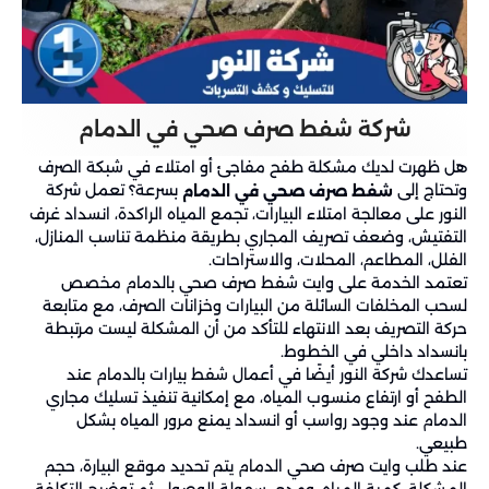
شركة شفط صرف صحي في الدمام
هل ظهرت لديك مشكلة طفح مفاجئ أو امتلاء في شبكة الصرف
وتحتاج إلى
بسرعة؟ تعمل شركة
شفط صرف صحي في الدمام
النور على معالجة امتلاء البيارات، تجمع المياه الراكدة، انسداد غرف
التفتيش، وضعف تصريف المجاري بطريقة منظمة تناسب المنازل،
الفلل، المطاعم، المحلات، والاستراحات.
تعتمد الخدمة على وايت شفط صرف صحي بالدمام مخصص
لسحب المخلفات السائلة من البيارات وخزانات الصرف، مع متابعة
حركة التصريف بعد الانتهاء للتأكد من أن المشكلة ليست مرتبطة
بانسداد داخلي في الخطوط.
تساعدك شركة النور أيضًا في أعمال شفط بيارات بالدمام عند
الطفح أو ارتفاع منسوب المياه، مع إمكانية تنفيذ تسليك مجاري
الدمام عند وجود رواسب أو انسداد يمنع مرور المياه بشكل
طبيعي.
عند طلب وايت صرف صحي الدمام يتم تحديد موقع البيارة، حجم
المشكلة، كمية المياه، ومدى سهولة الوصول، ثم توضيح التكلفة