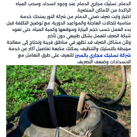
الدمام، تسليك مجاري الدمام عند وجود انسداد، وسحب المياه
الراكدة من الأماكن المتضررة.
اختيار وايت صرف صحي الدمام من شركة النور يمنحك خدمة
مناسبة للحالات العاجلة والمواعيد الدورية، مع توضيح التكلفة قبل
بدء العمل حسب حجم البيارة وموقعها وكمية المياه، حتى تعود
شبكة الصرف للعمل بشكل طبيعي دون تأخير.
ولأن مشاكل الصرف قد تظهر في مناطق قريبة وتحتاج إلى معالجة
مرتبطة بالتسليك والتنظيف، يمكنك متابعة تفاصيل أكثر عن خدمة
للتعرف على طرق التعامل مع
شركة تسليك مجاري بالمبرز
الانسدادات وضعف التصريف.