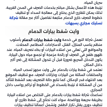
سريان المياه.
ترتبط هذه الأعمال بشكل مباشر بخدمات الصرف في المدن القريبة،
لذلك يمكن للقارئ الذي يحتاج إلى معالجة انسداد أو تنظيف
خطوط الصرف خارج الدمام متابعة تفاصيل أكثر عبر مقالة
شركة
.
تسليك مجاري بسيهات
وايت شفط بيارات الدمام
تعمل شركة النور في خدمة
بأسلوب
وايت شفط بيارات الدمام
منظم يناسب المنازل، الفلل، الاستراحات، المطاعم، المحلات،
والمواقع التي تعاني من امتلاء البيارات أو بطء تصريف المياه. عند
ظهور طفح في الصرف أو رائحة مزعجة أو تجمع مياه حول البيارة،
يكون التدخل السريع ضروريًا قبل أن تتحول المشكلة إلى ضرر أكبر
داخل المكان.
نعتمد في شفط بيارات بالدمام على وايت مجهز لسحب المياه
والمخلفات السائلة من البيارات وخزانات الصرف، مع تنظيف الموقع
بعد الانتهاء قدر الإمكان. كما نتابع حالة التصريف بعد الشفط للتأكد
من أن المشكلة لا ترتبط بانسداد في الخطوط أو تراكم رواسب داخل
المجاري.
تساعدك شركة شفط بيارات بالدمام على التخلص من امتلاء البيارة
بطريقة سريعة وواضحة، سواء كنت تحتاج إلى شفط طارئ أو
تنظيف دوري يقلل تكرار الطفح. وتشمل أعمالنا تنظيف بيارات