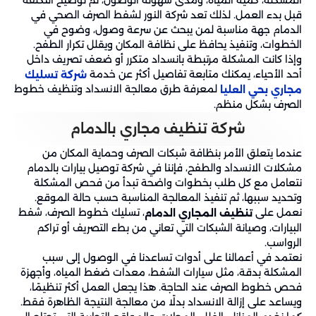
قبل بدء العمل. لذلك تعد شركة النور لشفط الصرف الصحي في
الدمام جهة مناسبة لمن يبحث عن سرعة وصول، وضوح في
الخطوات، وتنفيذ يحافظ على نظافة المكان ويقلل تكرار الطفح.
وإذا كانت المشكلة مرتبطة بانسداد متكرر أو ضعف تصريف داخل
أحد الأحياء، يمكنك متابعة تفاصيل أكثر عن خدمة
شركة تسليك
لمعرفة طرق معالجة الانسداد وتنظيف خطوط
مجاري بحي العليا
الصرف بشكل منظم.
شركة تنظيف مجاري بالدمام
عندما يتعلق الأمر بنظافة شبكات الصرف وحماية المكان من
مشكلات الانسداد والطفح، فإننا في شركة توصيل بيارات بالدمام
نتعامل مع كل طلب بخطوات واضحة تبدأ من فحص المشكلة
وتحديد سببها، ثم تنفيذ المعالجة المناسبة حسب حالة الموقع.
نعمل على
، تسليك خطوط الصرف، شفط
تنظيف المجاري الدمام
البيارات، وصيانة الشبكات التي تعاني من بطء التصريف أو تراكم
الرواسب.
نعتمد في أعمالنا على أدوات تساعدنا في الوصول إلى سبب
المشكلة بدقة، مثل سيارات الشفط، معدات ضغط المياه، وأجهزة
فحص خطوط الصرف عند الحاجة. هذا يجعل العمل أكثر تنظيمًا،
ويساعد على إزالة الانسداد بدلًا من معالجة النتيجة الظاهرة فقط.