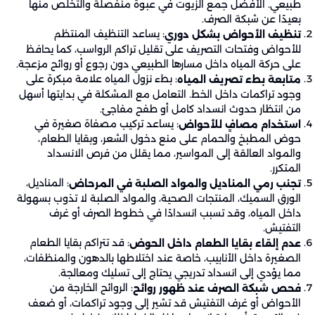
طبيعي. الأفضل جمع الزيوت في عبوة منفصلة والتخلص منها
بعيدًا عن شبكة الصرف.
: يساعد التنظيف المنتظم
تنظيف الأحواض بشكل دوري
للأحواض وفتحات التصريف على تقليل تراكم الرواسب، كما يحافظ
على حركة المياه داخل مسارها الطبيعي دون رجوع أو روائح مزعجة.
: بطء نزول المياه علامة مبكرة على
متابعة بطء تصريف المياه
وجود تراكمات داخل الخط. التعامل مع المشكلة في بدايتها أسهل
من انتظار حدوث انسداد كامل أو طفح مفاجئ.
: يساعد تركيب مصفاة صغيرة في
استخدام مصافٍ للأحواض
حوض المطبخ والحمام على منع دخول الشعر، وبقايا الطعام،
والمواد العالقة إلى المواسير، مما يقلل من فرص الانسداد
المتكرر.
: المناديل،
تجنب رمي المناديل والمواد الصلبة في المرحاض
الورق السميك، المنتجات الصحية، والمواد الصلبة لا تذوب بسهولة
داخل المياه، وقد تسبب انسدادًا في خطوط الصرف أو غرف
التفتيش.
: قد تتراكم بقايا الطعام
عدم إلقاء بقايا الطعام داخل الحوض
الصغيرة داخل الأنابيب، خاصة عند اختلاطها بالدهون والمنظفات،
مما يؤدي إلى انسداد تدريجي يحتاج إلى تسليك ومعالجة.
: الروائح الخارجة من
فحص شبكة الصرف عند ظهور روائح
الأحواض أو غرف التفتيش قد تشير إلى وجود تراكمات، أو ضعف