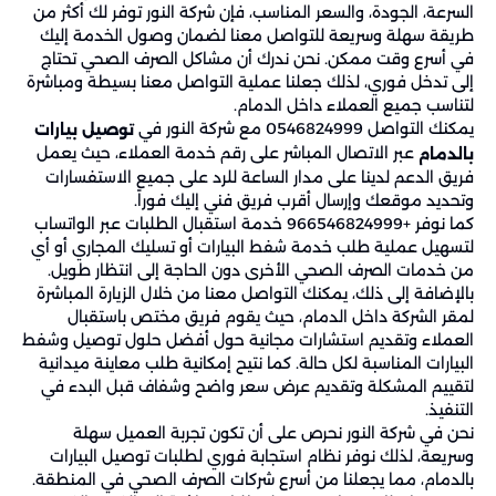
السرعة، الجودة، والسعر المناسب، فإن شركة النور توفر لك أكثر من
طريقة سهلة وسريعة للتواصل معنا لضمان وصول الخدمة إليك
في أسرع وقت ممكن. نحن ندرك أن مشاكل الصرف الصحي تحتاج
إلى تدخل فوري، لذلك جعلنا عملية التواصل معنا بسيطة ومباشرة
لتناسب جميع العملاء داخل الدمام.
يمكنك التواصل 0546824999 مع شركة النور في
توصيل بيارات
عبر الاتصال المباشر على رقم خدمة العملاء، حيث يعمل
بالدمام
فريق الدعم لدينا على مدار الساعة للرد على جميع الاستفسارات
وتحديد موقعك وإرسال أقرب فريق فني إليك فوراً.
كما نوفر +966546824999 خدمة استقبال الطلبات عبر الواتساب
لتسهيل عملية طلب خدمة شفط البيارات أو تسليك المجاري أو أي
من خدمات الصرف الصحي الأخرى دون الحاجة إلى انتظار طويل.
بالإضافة إلى ذلك، يمكنك التواصل معنا من خلال الزيارة المباشرة
لمقر الشركة داخل الدمام، حيث يقوم فريق مختص باستقبال
العملاء وتقديم استشارات مجانية حول أفضل حلول توصيل وشفط
البيارات المناسبة لكل حالة. كما نتيح إمكانية طلب معاينة ميدانية
لتقييم المشكلة وتقديم عرض سعر واضح وشفاف قبل البدء في
التنفيذ.
نحن في شركة النور نحرص على أن تكون تجربة العميل سهلة
وسريعة، لذلك نوفر نظام استجابة فوري لطلبات توصيل البيارات
بالدمام، مما يجعلنا من أسرع شركات الصرف الصحي في المنطقة.