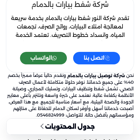
شركة شفط بيارات بالدمام
تقدم شركة النور شفط بيارات بالدمام بخدمة سريعة
لمعالجة امتلاء البيارات، روائح الصرف، تجمعات
المياه، وانسداد خطوط التصريف. تعتمد الخدمة
على وايت شفط مناسب لحجم الموقع مع تنظيف
البيارات وتفريغها بطريقة منظمة. احصل على
اتصل بنا
الواتساب
خصم خاص عند طلب شركة شفط بيارات بالدمام
عبر الرقم 0546824999.
نحن
ونقدم حالياً عرضاً مميزاً بخصم
شركة توصيل بيارات بالدمام
40% على جميع خدماتنا. نوفر حلولاً متكاملة لأعمال الصرف
الصحي، تشمل شفط وتنظيف البيارات، وتسليك المجاري، وصيانة
الأنظمة بكفاءة عالية. نعتمد على خبرة واسعة ونلتزم بأعلى معايير
الجودة والصحة البيئية، مع أسعار مناسبة للجميع. مع هذا العرض،
أصبحت خدماتنا أسهل وأوفر لسكان الدمام للحفاظ على منازلهم
ومؤسساتهم بأفضل حالة. للتواصل: 0546824999.
جدول المحتويات