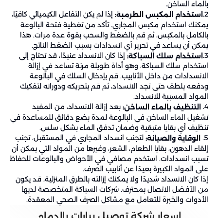
بالماء الساخن.
2.
إذا لم يكن التفاعل الكيميائي كافيًا،
استخدام المكبس الطرمبة:
يمكنك استخدام مكبس المجاري. تأكد من تغطية فتحة البالوعة
بالكامل بالمكبس، ثم قم بالضغط والسحب بقوة عدة مرات. هذا
يمكن أن يساعد في تحرير أي انسدادات بسبب الضغط الناتج.
3.
إذا كان الانسداد عنيدًا، قد تحتاج إلى
استخدام سلك السباكة:
استخدام سلك السباكة، وهو أداة طويلة مرنة تساعد في إزالة
الانسدادات من داخل الأنابيب. قم بإدخال السلك في البالوعة
ودفعه بلطف حتى تجد الانسداد، ثم قم بتحريكه ودورانه لتفكيك
المواد المسببة للانسداد.
4.
بعد إزالة الانسداد، من المفيد
التنظيف بالماء الساخن:
تشغيل الماء الساخن في البالوعة لمدة بضع دقائق للمساعدة في
تنظيف أي بقايا متبقية وضمان تدفق الماء بشكل سلس.
5.
لتجنب انسداد المجاري في المستقبل، تجنب
الوقاية والصيانة:
إلقاء الدهون، بقايا الطعام، الشعر، وغيرها من المواد التي يمكن أن
تسبب انسدادات. استخدم مصافي في الأحواض والبالوعات للحفاظ
على المواد الكبيرة بعيدًا عن أنابيب الصرف.
إذا كان الانسداد شديدًا ولا يمكنك إزالته بالطرق المنزلية، قد يكون
من الأفضل الاتصال بمحترف. شركات السباكة المتخصصة لديها
الأدوات والخبرة للتعامل مع مشاكل الصرف الصحي المعقدة.
اسعار شركة توصيل بيارات بالدمام