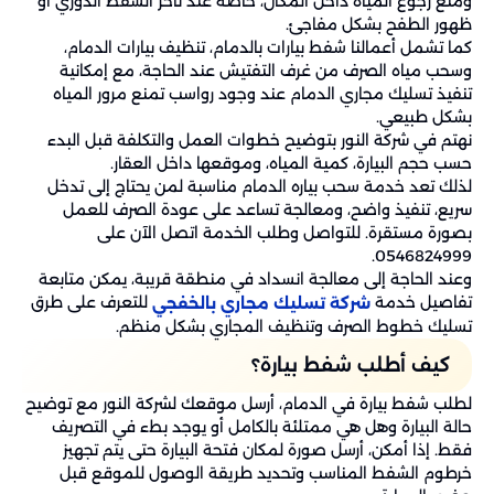
ومنع رجوع المياه داخل المكان، خاصة عند تأخر الشفط الدوري أو
ظهور الطفح بشكل مفاجئ.
كما تشمل أعمالنا شفط بيارات بالدمام، تنظيف بيارات الدمام،
وسحب مياه الصرف من غرف التفتيش عند الحاجة، مع إمكانية
تنفيذ تسليك مجاري الدمام عند وجود رواسب تمنع مرور المياه
بشكل طبيعي.
نهتم في شركة النور بتوضيح خطوات العمل والتكلفة قبل البدء
حسب حجم البيارة، كمية المياه، وموقعها داخل العقار.
لذلك تعد خدمة سحب بياره الدمام مناسبة لمن يحتاج إلى تدخل
سريع، تنفيذ واضح، ومعالجة تساعد على عودة الصرف للعمل
بصورة مستقرة. للتواصل وطلب الخدمة اتصل الآن على
0546824999.
وعند الحاجة إلى معالجة انسداد في منطقة قريبة، يمكن متابعة
تفاصيل خدمة
للتعرف على طرق
شركة تسليك مجاري بالخفجي
تسليك خطوط الصرف وتنظيف المجاري بشكل منظم.
كيف أطلب شفط بيارة؟
لطلب شفط بيارة في الدمام، أرسل موقعك لشركة النور مع توضيح
حالة البيارة وهل هي ممتلئة بالكامل أو يوجد بطء في التصريف
فقط. إذا أمكن، أرسل صورة لمكان فتحة البيارة حتى يتم تجهيز
خرطوم الشفط المناسب وتحديد طريقة الوصول للموقع قبل