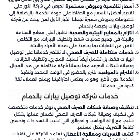
: نحرص في شركة النور على
أسعار تنافسية وعروض مستمرة
تقديم أفضل الأسعار مع الحفاظ على جودة الخدمة، بالإضافة إلى
خصومات وعروض مميزة تجعلنا الخيار الأول لمن يبحث عن شركة
توصيل بيارات رخيصة بالدمام.
: نطبق أعلى معايير السلامة
التزام بالمعايير البيئية والصحية
والبيئة في جميع عمليات شفط وتنظيف البيارات، مع التخلص
الآمن من النفايات بما يحافظ على صحة الأفراد والبيئة.
: لا تقتصر خدماتنا على توصيل
خدمات متكاملة للصرف الصحي
البيارات فقط، بل تشمل أيضاً تسليك المجاري، وتنظيف الخزانات،
وصيانة شبكات الصرف، مما يجعلنا شركة متكاملة في هذا المجال.
: نلتزم بالحضور في الوقت المحدد وتنفيذ
الالتزام بالمواعيد
الخدمة دون تأخير، وهو ما يعكس احترافيتنا ويمنح العملاء ثقة
كبيرة في خدماتنا.
خدمات شركة توصيل بيارات بالدمام
: نوفر خدمات متخصصة
تنظيف وصيانة شبكات الصرف الصحي
في تنظيف وصيانة شبكات الصرف الصحي لضمان عملها بشكل
سليم، مع إزالة الرواسب والعوالق التي تسبب الانسدادات وتحسين
كفاءة التصريف بشكل مستمر.
: تعتمد الشركة على تقنيات
كشف التسربات ومعالجة الأعطال