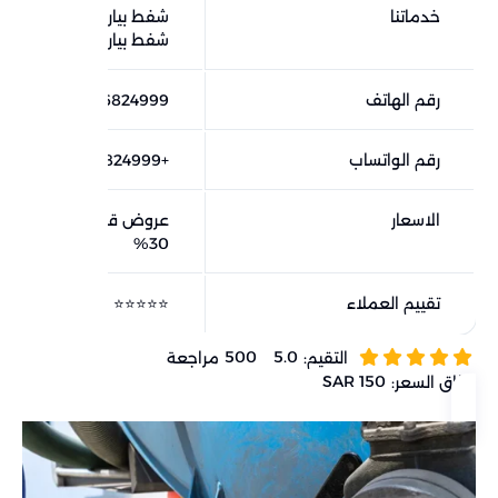
خدماتنا
شفط بيارات الدمام، وايت
شفط بيارات بالدمام
رقم الهاتف
0546824999
رقم الواتساب
+966546824999
الاسعار
عروض قوية وخصم يصل 
30%
تقييم العملاء
⭐⭐⭐⭐⭐
500
5.0
التقيم:
مراجعة
150 SAR
نطاق السعر: