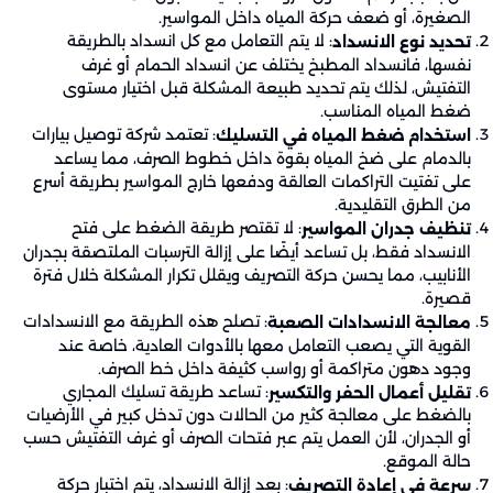
الصغيرة، أو ضعف حركة المياه داخل المواسير.
: لا يتم التعامل مع كل انسداد بالطريقة
تحديد نوع الانسداد
نفسها، فانسداد المطبخ يختلف عن انسداد الحمام أو غرف
التفتيش، لذلك يتم تحديد طبيعة المشكلة قبل اختيار مستوى
ضغط المياه المناسب.
: تعتمد شركة توصيل بيارات
استخدام ضغط المياه في التسليك
بالدمام على ضخ المياه بقوة داخل خطوط الصرف، مما يساعد
على تفتيت التراكمات العالقة ودفعها خارج المواسير بطريقة أسرع
من الطرق التقليدية.
: لا تقتصر طريقة الضغط على فتح
تنظيف جدران المواسير
الانسداد فقط، بل تساعد أيضًا على إزالة الترسبات الملتصقة بجدران
الأنابيب، مما يحسن حركة التصريف ويقلل تكرار المشكلة خلال فترة
قصيرة.
: تصلح هذه الطريقة مع الانسدادات
معالجة الانسدادات الصعبة
القوية التي يصعب التعامل معها بالأدوات العادية، خاصة عند
وجود دهون متراكمة أو رواسب كثيفة داخل خط الصرف.
: تساعد طريقة تسليك المجاري
تقليل أعمال الحفر والتكسير
بالضغط على معالجة كثير من الحالات دون تدخل كبير في الأرضيات
أو الجدران، لأن العمل يتم عبر فتحات الصرف أو غرف التفتيش حسب
حالة الموقع.
: بعد إزالة الانسداد، يتم اختبار حركة
سرعة في إعادة التصريف