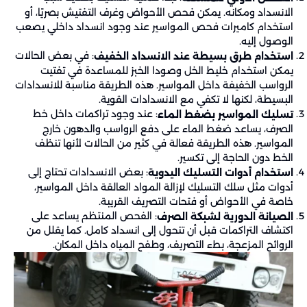
الانسداد ومكانه. يمكن فحص الأحواض وغرف التفتيش بصريًا، أو
استخدام كاميرات فحص المواسير عند وجود انسداد داخلي يصعب
الوصول إليه.
: في بعض الحالات
استخدام طرق بسيطة عند الانسداد الخفيف
يمكن استخدام خليط الخل وصودا الخبز للمساعدة في تفتيت
الرواسب الخفيفة داخل المواسير. هذه الطريقة مناسبة للانسدادات
البسيطة، لكنها لا تكفي مع الانسدادات القوية.
: عند وجود تراكمات داخل خط
تسليك المواسير بضغط الماء
الصرف، يساعد ضغط الماء على دفع الرواسب والدهون خارج
المواسير. هذه الطريقة فعالة في كثير من الحالات لأنها تنظف
الخط دون الحاجة إلى تكسير.
: بعض الانسدادات تحتاج إلى
استخدام أدوات التسليك اليدوية
أدوات مثل سلك التسليك لإزالة المواد العالقة داخل المواسير،
خاصة في الأحواض أو فتحات التصريف القريبة.
: الفحص المنتظم يساعد على
الصيانة الدورية لشبكة الصرف
اكتشاف التراكمات قبل أن تتحول إلى انسداد كامل. كما يقلل من
الروائح المزعجة، بطء التصريف، وطفح المياه داخل المكان.