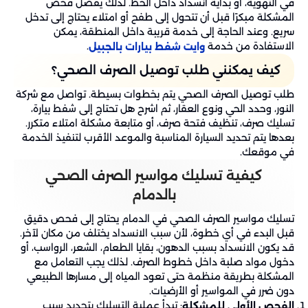
في التهوية، أو بداية انسداد داخل الخط. لذلك يفضل فحص
المشكلة مبكرًا قبل أن تتحول إلى طفح أو امتلاء يحتاج إلى تدخل
سريع. وعند الحاجة إلى خدمة قريبة داخل المنطقة، يمكن
الاستفادة من خدمة
.
وايت شفط بيارات بالجبيل
كيف يمكنني طلب توصيل الصرف الصحي؟
طلب توصيل الصرف الصحي يتم بخطوات بسيطة. تواصل مع شركة
النور، وحدد الحي ونوع العقار، ثم اشرح هل تحتاج إلى شفط بيارة،
تسليك صرف، تنظيف فتحة صرف، أو متابعة مشكلة امتلاء متكرر.
بعدها يتم تحديد السيارة المناسبة والموعد الأقرب لتنفيذ الخدمة
في موقعك.
كيفية تسليك مواسير الصرف الصحي
بالدمام
تسليك مواسير الصرف الصحي في الدمام يحتاج إلى فحص دقيق
قبل البدء في أي خطوة، لأن سبب الانسداد يختلف من مكان لآخر.
قد يكون الانسداد بسبب الدهون، بقايا الطعام، الشعر، الرواسب، أو
دخول مواد صلبة داخل خطوط الصرف. لذلك يجب التعامل مع
المشكلة بطريقة منظمة حتى تعود المياه إلى مسارها الطبيعي
دون ضرر في المواسير أو الأرضيات.
: تبدأ عملية التسليك بتحديد سبب
الفحص الأولي للمشكلة