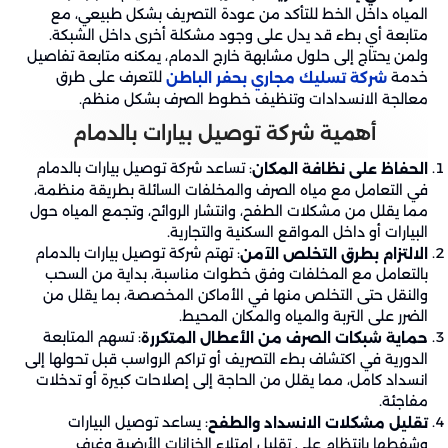
المياه داخل الخط للتأكد من عودة التصريف بشكل طبيعي، مع
متابعة أي بطء قد يدل على وجود مشكلة أخرى داخل الشبكة.
ولمن يحتاج إلى حلول مشابهة خارج الدمام، يمكنه متابعة تفاصيل
خدمة
للتعرف على طرق
شركة تسليك مجاري بحفر الباطن
معالجة الانسدادات وتنظيف خطوط الصرف بشكل منظم.
أهمية شركة توصيل بيارات بالدمام
: تساعد شركة توصيل بيارات بالدمام
الحفاظ على نظافة المكان
في التعامل مع مياه الصرف والمخلفات السائلة بطريقة منظمة،
مما يقلل من مشكلات الطفح، وانتشار الروائح، وتجمع المياه حول
البيارات أو داخل المواقع السكنية والتجارية.
: تهتم شركة توصيل بيارات بالدمام
الالتزام بطرق التخلص الآمن
بالتعامل مع المخلفات وفق خطوات مناسبة، بداية من السحب
والنقل حتى التخلص منها في الأماكن المخصصة، بما يقلل من
الضرر على التربة والمياه والمكان المحيط.
: تسهم المتابعة
حماية شبكات الصرف من الأعطال المتكررة
الدورية في اكتشاف بطء التصريف أو تراكم الرواسب قبل تحولها إلى
انسداد كامل، مما يقلل من الحاجة إلى إصلاحات كبيرة أو تدخلات
مفاجئة.
: يساعد توصيل البيارات
تقليل مشكلات الانسداد والطفح
وشفطها بانتظام على تقليل امتلاء الخزانات الأرضية وغرف