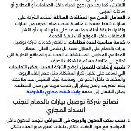
التفتيش، كما يحد من رجوع المياه داخل الحمامات أو المطابخ أو
ساحات المبنى.
: تعتمد الشركة على
التعامل الآمن مع المخلفات السائلة
سيارات شفط ومعدات مناسبة لسحب مياه الصرف من البيارات
ونقلها بطريقة آمنة، مما يساعد على منع التسرب أو انتشار
المخلفات داخل الموقع أثناء تنفيذ الخدمة.
: لا تقتصر خدمات شركة توصيل
خدمة مناسبة لعدة قطاعات
بيارات بالدمام على المنازل فقط، بل تشمل الفلل، العمائر،
المطاعم، المدارس، المستشفيات، المحلات، والمواقع التجارية التي
تحتاج إلى متابعة مستمرة لشبكات الصرف.
: توضح الشركة للعميل بعض التعليمات
تقديم إرشادات للعميل
التي تساعد على تقليل تكرار المشكلة، مثل عدم إلقاء الزيوت
والمخلفات داخل الأحواض، ومتابعة غرف التفتيش عند ملاحظة
بطء التصريف. ولمن يحتاج إلى خدمة قريبة في مدن المنطقة،
يمكن الانتقال إلى خدمة
.
وايت شفط مجاري بالشرقية
نصائح شركة توصيل بيارات بالدمام لتجنب
انسداد المجاري
: تتجمد الدهون داخل
تجنب سكب الدهون والزيوت في الأحواض
المواسير مع مرور الوقت، وتكوّن طبقات تعيق مرور المياه بشكل